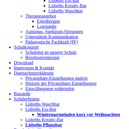
Lisbeths Ess-Bar
Lisbeths Kreativ-Bar
Lisbeths Waschbar
Therapieangebot
Ergotherapie
Logopädie
Autismus- Spektrum-Störungen
Unterstützte Kommunikation
Pädagogische Fachkraft (PF)
Schulkonzept
Schulobst an unserer Schule
Berufsorientierung
Download
Impressum & Kontakt
Datenschutzerklärung
Privatsphäre-Einstellungen ändern
Historie der Privatsphäre-Einstellungen
Einwilligungen widerrufen
Baustelle
Schülerfirmen
Lisbeths Waschbar
Lisbeths Ess-Bar
Wintermarmeladen kurz vor Weihnachten
Lisbeths Kreativ-Bar
Lisbeths Pflanzbar