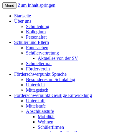
Zum Inhalt springen
Menü
Sonderpädagogisches Förderzentrum; Förd
Elisabethschule Friesoythe
Startseite
Über uns
Schulleitung
Kollegium
Personalrat
Schüler und Eltern
Fundsachen
Schülervertretung
Aktuelles von der SV
Schulelternrat
Förderverein
Förderschwerpunkt Sprache
Besonderes im Schulalltag
Unterricht
Mittagstisch
Förderschwerpunkt Geistige Entwicklung
Unterstufe
Mittelstufe
Abschlussstufe
Mobilität
Wohnen
Schülerfirmen