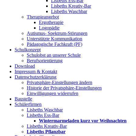
Lisbeths Ess-Bar
Lisbeths Kreativ-Bar
Lisbeths Waschbar
Therapieangebot
Ergotherapie
Logopädie
Autismus- Spektrum-Störungen
Unterstützte Kommunikation
Pädagogische Fachkraft (PF)
Schulkonzept
Schulobst an unserer Schule
Berufsorientierung
Download
Impressum & Kontakt
Datenschutzerklärung
Privatsphäre-Einstellungen ändern
Historie der Privatsphäre-Einstellungen
Einwilligungen widerrufen
Baustelle
Schülerfirmen
Lisbeths Waschbar
Lisbeths Ess-Bar
Wintermarmeladen kurz vor Weihnachten
Lisbeths Kreativ-Bar
Lisbeths Pflanzbar