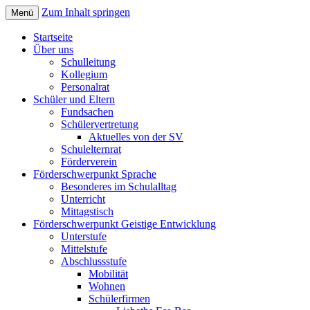
Zum Inhalt springen
Menü
Sonderpädagogisches Förderzentrum;
Elisabethschule Friesoythe
Startseite
Förderschule Lernen, Sprache und
Über uns
Schulleitung
Geistige Entwicklung
Kollegium
Personalrat
Schüler und Eltern
Fundsachen
Schülervertretung
Aktuelles von der SV
Schulelternrat
Förderverein
Förderschwerpunkt Sprache
Besonderes im Schulalltag
Unterricht
Mittagstisch
Förderschwerpunkt Geistige Entwicklung
Unterstufe
Mittelstufe
Abschlussstufe
Mobilität
Wohnen
Schülerfirmen