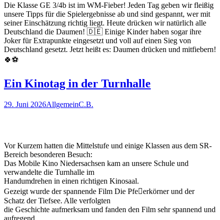
Die Klasse GE 3/4b ist im WM-Fieber! Jeden Tag geben wir fleißig
unsere Tipps für die Spielergebnisse ab und sind gespannt, wer mit
seiner Einschätzung richtig liegt. Heute drücken wir natürlich alle
Deutschland die Daumen! 🇩🇪 Einige Kinder haben sogar ihre
Joker für Extrapunkte eingesetzt und voll auf einen Sieg von
Deutschland gesetzt. Jetzt heißt es: Daumen drücken und mitfiebern!
🍀⚽
Ein Kinotag in der Turnhalle
29. Juni 2026
Allgemein
C.B.
Vor Kurzem hatten die Mittelstufe und einige Klassen aus dem SR-
Bereich besonderen Besuch:
Das Mobile Kino Niedersachsen kam an unsere Schule und
verwandelte die Turnhalle im
Handumdrehen in einen richtigen Kinosaal.
Gezeigt wurde der spannende Film Die Pfe􀆯erkörner und der
Schatz der Tiefsee. Alle verfolgten
die Geschichte aufmerksam und fanden den Film sehr spannend und
aufregend.