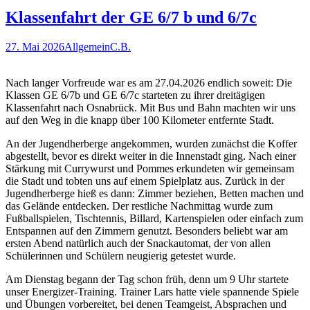
Klassenfahrt der GE 6/7 b und 6/7c
27. Mai 2026
Allgemein
C.B.
Nach langer Vorfreude war es am 27.04.2026 endlich soweit: Die
Klassen GE 6/7b und GE 6/7c starteten zu ihrer dreitägigen
Klassenfahrt nach Osnabrück. Mit Bus und Bahn machten wir uns
auf den Weg in die knapp über 100 Kilometer entfernte Stadt.
An der Jugendherberge angekommen, wurden zunächst die Koffer
abgestellt, bevor es direkt weiter in die Innenstadt ging. Nach einer
Stärkung mit Currywurst und Pommes erkundeten wir gemeinsam
die Stadt und tobten uns auf einem Spielplatz aus. Zurück in der
Jugendherberge hieß es dann: Zimmer beziehen, Betten machen und
das Gelände entdecken. Der restliche Nachmittag wurde zum
Fußballspielen, Tischtennis, Billard, Kartenspielen oder einfach zum
Entspannen auf den Zimmern genutzt. Besonders beliebt war am
ersten Abend natürlich auch der Snackautomat, der von allen
Schülerinnen und Schülern neugierig getestet wurde.
Am Dienstag begann der Tag schon früh, denn um 9 Uhr startete
unser Energizer-Training. Trainer Lars hatte viele spannende Spiele
und Übungen vorbereitet, bei denen Teamgeist, Absprachen und