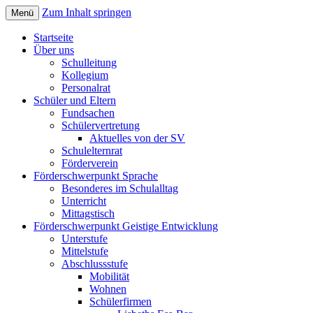
Zum Inhalt springen
Menü
Sonderpädagogisches Förderzentrum;
Elisabethschule Friesoythe
Startseite
Förderschule Lernen, Sprache und
Über uns
Schulleitung
Geistige Entwicklung
Kollegium
Personalrat
Schüler und Eltern
Fundsachen
Schülervertretung
Aktuelles von der SV
Schulelternrat
Förderverein
Förderschwerpunkt Sprache
Besonderes im Schulalltag
Unterricht
Mittagstisch
Förderschwerpunkt Geistige Entwicklung
Unterstufe
Mittelstufe
Abschlussstufe
Mobilität
Wohnen
Schülerfirmen