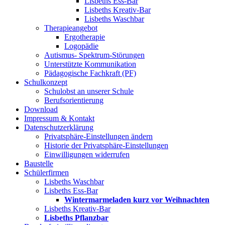
Lisbeths Ess-Bar
Lisbeths Kreativ-Bar
Lisbeths Waschbar
Therapieangebot
Ergotherapie
Logopädie
Autismus- Spektrum-Störungen
Unterstützte Kommunikation
Pädagogische Fachkraft (PF)
Schulkonzept
Schulobst an unserer Schule
Berufsorientierung
Download
Impressum & Kontakt
Datenschutzerklärung
Privatsphäre-Einstellungen ändern
Historie der Privatsphäre-Einstellungen
Einwilligungen widerrufen
Baustelle
Schülerfirmen
Lisbeths Waschbar
Lisbeths Ess-Bar
Wintermarmeladen kurz vor Weihnachten
Lisbeths Kreativ-Bar
Lisbeths Pflanzbar