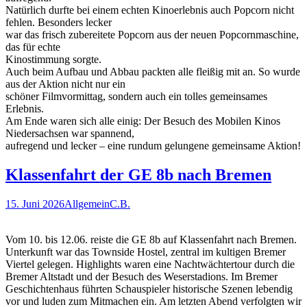
Natürlich durfte bei einem echten Kinoerlebnis auch Popcorn nicht
fehlen. Besonders lecker
war das frisch zubereitete Popcorn aus der neuen Popcornmaschine,
das für echte
Kinostimmung sorgte.
Auch beim Aufbau und Abbau packten alle fleißig mit an. So wurde
aus der Aktion nicht nur ein
schöner Filmvormittag, sondern auch ein tolles gemeinsames
Erlebnis.
Am Ende waren sich alle einig: Der Besuch des Mobilen Kinos
Niedersachsen war spannend,
aufregend und lecker – eine rundum gelungene gemeinsame Aktion!
Klassenfahrt der GE 8b nach Bremen
15. Juni 2026
Allgemein
C.B.
Vom 10. bis 12.06. reiste die GE 8b auf Klassenfahrt nach Bremen.
Unterkunft war das Townside Hostel, zentral im kultigen Bremer
Viertel gelegen. Highlights waren eine Nachtwächtertour durch die
Bremer Altstadt und der Besuch des Weserstadions. Im Bremer
Geschichtenhaus führten Schauspieler historische Szenen lebendig
vor und luden zum Mitmachen ein. Am letzten Abend verfolgten wir