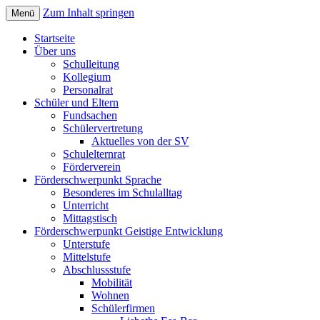
Zum Inhalt springen
Menü
Sonderpädagogisches Förderzentrum;
Elisabethschule Friesoythe
Startseite
Förderschule Lernen, Sprache und
Über uns
Schulleitung
Geistige Entwicklung
Kollegium
Personalrat
Schüler und Eltern
Fundsachen
Schülervertretung
Aktuelles von der SV
Schulelternrat
Förderverein
Förderschwerpunkt Sprache
Besonderes im Schulalltag
Unterricht
Mittagstisch
Förderschwerpunkt Geistige Entwicklung
Unterstufe
Mittelstufe
Abschlussstufe
Mobilität
Wohnen
Schülerfirmen