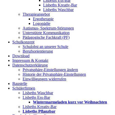
Lisbeths Ess-Bar
Lisbeths Kreativ-Bar
Lisbeths Waschbar
Therapieangebot
Ergotherapie
Logopädie
Autismus- Spektrum-Störungen
Unterstützte Kommunikation
Pädagogische Fachkraft (PF)
Schulkonzept
Schulobst an unserer Schule
Berufsorientierung
Download
Impressum & Kontakt
Datenschutzerklärung
Privatsphäre-Einstellungen ändern
Historie der Privatsphäre-Einstellungen
Einwilligungen widerrufen
Baustelle
Schülerfirmen
Lisbeths Waschbar
Lisbeths Ess-Bar
Wintermarmeladen kurz vor Weihnachten
Lisbeths Kreativ-Bar
Lisbeths Pflanzbar