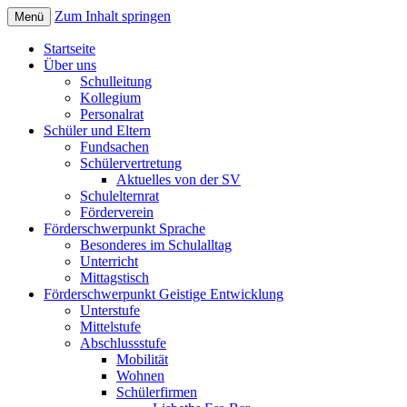
Zum Inhalt springen
Menü
Sonderpädagogisches Förderzentrum; Förd
Elisabethschule Friesoythe
Startseite
Über uns
Schulleitung
Kollegium
Personalrat
Schüler und Eltern
Fundsachen
Schülervertretung
Aktuelles von der SV
Schulelternrat
Förderverein
Förderschwerpunkt Sprache
Besonderes im Schulalltag
Unterricht
Mittagstisch
Förderschwerpunkt Geistige Entwicklung
Unterstufe
Mittelstufe
Abschlussstufe
Mobilität
Wohnen
Schülerfirmen