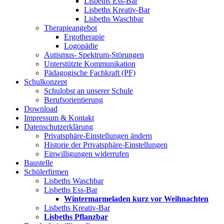
Lisbeths Ess-Bar
Lisbeths Kreativ-Bar
Lisbeths Waschbar
Therapieangebot
Ergotherapie
Logopädie
Autismus- Spektrum-Störungen
Unterstützte Kommunikation
Pädagogische Fachkraft (PF)
Schulkonzept
Schulobst an unserer Schule
Berufsorientierung
Download
Impressum & Kontakt
Datenschutzerklärung
Privatsphäre-Einstellungen ändern
Historie der Privatsphäre-Einstellungen
Einwilligungen widerrufen
Baustelle
Schülerfirmen
Lisbeths Waschbar
Lisbeths Ess-Bar
Wintermarmeladen kurz vor Weihnachten
Lisbeths Kreativ-Bar
Lisbeths Pflanzbar