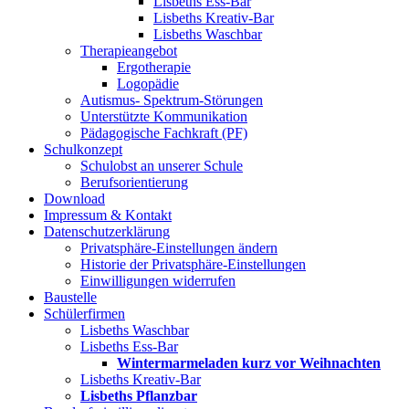
Lisbeths Ess-Bar
Lisbeths Kreativ-Bar
Lisbeths Waschbar
Therapieangebot
Ergotherapie
Logopädie
Autismus- Spektrum-Störungen
Unterstützte Kommunikation
Pädagogische Fachkraft (PF)
Schulkonzept
Schulobst an unserer Schule
Berufsorientierung
Download
Impressum & Kontakt
Datenschutzerklärung
Privatsphäre-Einstellungen ändern
Historie der Privatsphäre-Einstellungen
Einwilligungen widerrufen
Baustelle
Schülerfirmen
Lisbeths Waschbar
Lisbeths Ess-Bar
Wintermarmeladen kurz vor Weihnachten
Lisbeths Kreativ-Bar
Lisbeths Pflanzbar