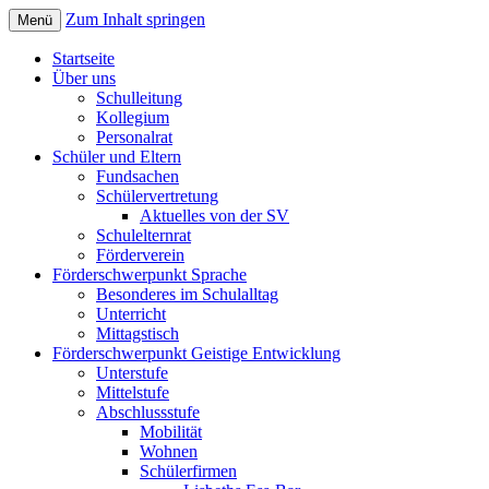
Zum Inhalt springen
Menü
Sonderpädagogisches Förderzentrum;
Elisabethschule Friesoythe
Startseite
Förderschule Lernen, Sprache und
Über uns
Schulleitung
Geistige Entwicklung
Kollegium
Personalrat
Schüler und Eltern
Fundsachen
Schülervertretung
Aktuelles von der SV
Schulelternrat
Förderverein
Förderschwerpunkt Sprache
Besonderes im Schulalltag
Unterricht
Mittagstisch
Förderschwerpunkt Geistige Entwicklung
Unterstufe
Mittelstufe
Abschlussstufe
Mobilität
Wohnen
Schülerfirmen